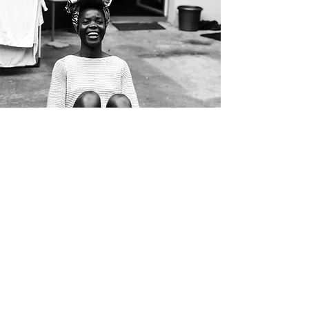
morgane.gielen@hotmail.com
+32 498 248 110
Kortenberg, België.