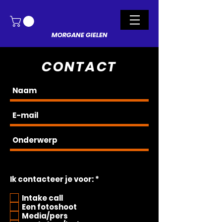
MORGANE GIELEN
CONTACT
V
Ik contacteer je voor:
*
e
r
Intake call
e
Een fotoshoot
i
Media/pers
s