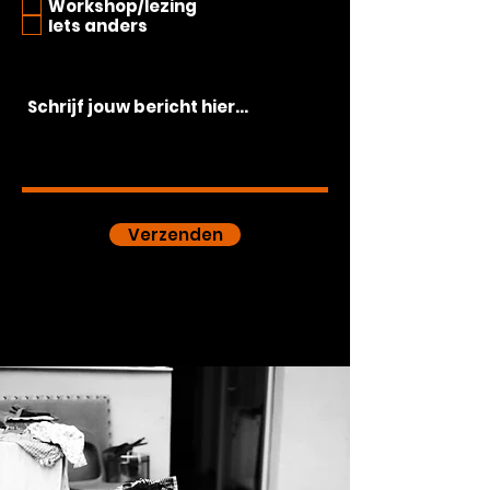
t
Workshop/lezing
Iets anders
Verzenden